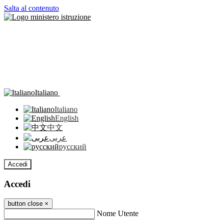
Salta al contenuto
Italiano
Italiano
English
中文
عربى
русский
Accedi
Accedi
button close
×
Nome Utente