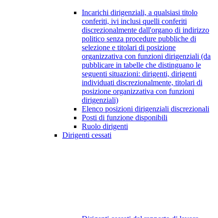
Incarichi dirigenziali, a qualsiasi titolo
conferiti, ivi inclusi quelli conferiti
discrezionalmente dall'organo di indirizzo
politico senza procedure pubbliche di
selezione e titolari di posizione
organizzativa con funzioni dirigenziali (da
pubblicare in tabelle che distinguano le
seguenti situazioni: dirigenti, dirigenti
individuati discrezionalmente, titolari di
posizione organizzativa con funzioni
dirigenziali)
Elenco posizioni dirigenziali discrezionali
Posti di funzione disponibili
Ruolo dirigenti
Dirigenti cessati