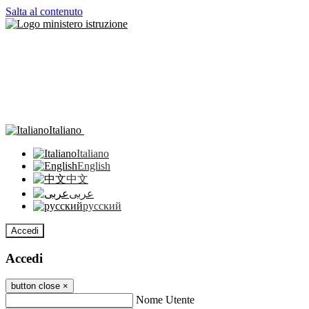
Salta al contenuto
Italiano
Italiano
English
中文
عربى
русский
Accedi
Accedi
button close
×
Nome Utente