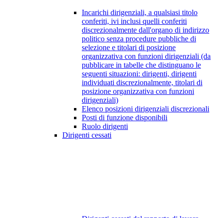
Incarichi dirigenziali, a qualsiasi titolo
conferiti, ivi inclusi quelli conferiti
discrezionalmente dall'organo di indirizzo
politico senza procedure pubbliche di
selezione e titolari di posizione
organizzativa con funzioni dirigenziali (da
pubblicare in tabelle che distinguano le
seguenti situazioni: dirigenti, dirigenti
individuati discrezionalmente, titolari di
posizione organizzativa con funzioni
dirigenziali)
Elenco posizioni dirigenziali discrezionali
Posti di funzione disponibili
Ruolo dirigenti
Dirigenti cessati