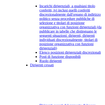
Incarichi dirigenziali, a qualsiasi titolo
conferiti, ivi inclusi quelli conferiti
discrezionalmente dall'organo di indirizzo
politico senza procedure pubbliche di
selezione e titolari di posizione
organizzativa con funzioni dirigenziali (da
pubblicare in tabelle che distinguano le
seguenti situazioni: dirigenti, dirigenti
individuati discrezionalmente, titolari di
posizione organizzativa con funzioni
dirigenziali)
Elenco posizioni dirigenziali discrezionali
Posti di funzione disponibili
Ruolo dirigenti
Dirigenti cessati