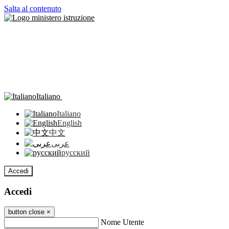
Salta al contenuto
Italiano
Italiano
English
中文
عربى
русский
Accedi
Accedi
button close
×
Nome Utente