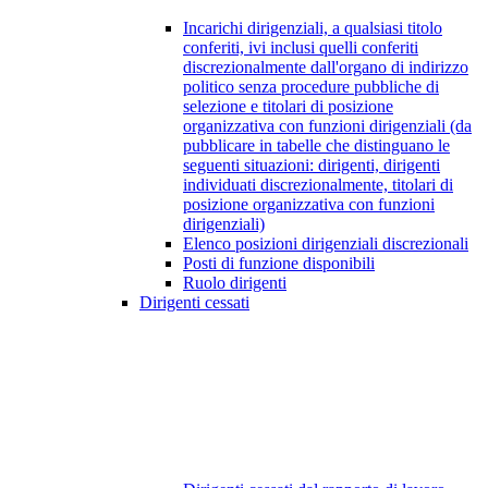
Incarichi dirigenziali, a qualsiasi titolo
conferiti, ivi inclusi quelli conferiti
discrezionalmente dall'organo di indirizzo
politico senza procedure pubbliche di
selezione e titolari di posizione
organizzativa con funzioni dirigenziali (da
pubblicare in tabelle che distinguano le
seguenti situazioni: dirigenti, dirigenti
individuati discrezionalmente, titolari di
posizione organizzativa con funzioni
dirigenziali)
Elenco posizioni dirigenziali discrezionali
Posti di funzione disponibili
Ruolo dirigenti
Dirigenti cessati