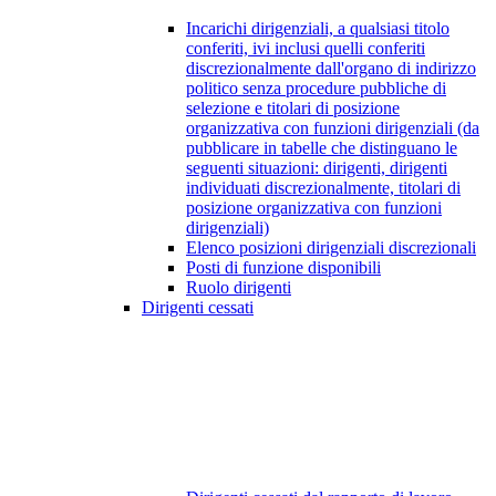
Incarichi dirigenziali, a qualsiasi titolo
conferiti, ivi inclusi quelli conferiti
discrezionalmente dall'organo di indirizzo
politico senza procedure pubbliche di
selezione e titolari di posizione
organizzativa con funzioni dirigenziali (da
pubblicare in tabelle che distinguano le
seguenti situazioni: dirigenti, dirigenti
individuati discrezionalmente, titolari di
posizione organizzativa con funzioni
dirigenziali)
Elenco posizioni dirigenziali discrezionali
Posti di funzione disponibili
Ruolo dirigenti
Dirigenti cessati