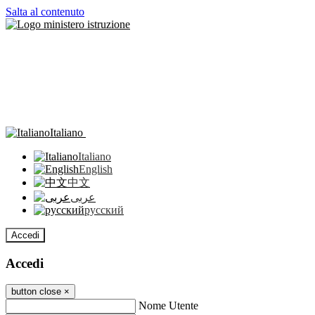
Salta al contenuto
Italiano
Italiano
English
中文
عربى
русский
Accedi
Accedi
button close
×
Nome Utente