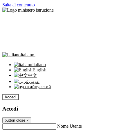
Salta al contenuto
Italiano
Italiano
English
中文
عربى
русский
Accedi
Accedi
button close
×
Nome Utente