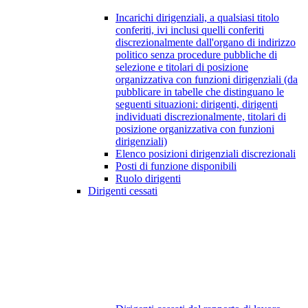
Incarichi dirigenziali, a qualsiasi titolo
conferiti, ivi inclusi quelli conferiti
discrezionalmente dall'organo di indirizzo
politico senza procedure pubbliche di
selezione e titolari di posizione
organizzativa con funzioni dirigenziali (da
pubblicare in tabelle che distinguano le
seguenti situazioni: dirigenti, dirigenti
individuati discrezionalmente, titolari di
posizione organizzativa con funzioni
dirigenziali)
Elenco posizioni dirigenziali discrezionali
Posti di funzione disponibili
Ruolo dirigenti
Dirigenti cessati