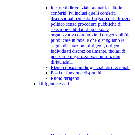
Incarichi dirigenziali, a qualsiasi titolo
conferiti, ivi inclusi quelli conferiti
discrezionalmente dall'organo di indirizzo
politico senza procedure pubbliche di
selezione e titolari di posizione
organizzativa con funzioni dirigenziali (da
pubblicare in tabelle che distinguano le
seguenti situazioni: dirigenti, dirigenti
individuati discrezionalmente, titolari di
posizione organizzativa con funzioni
dirigenziali)
Elenco posizioni dirigenziali discrezionali
Posti di funzione disponibili
Ruolo dirigenti
Dirigenti cessati