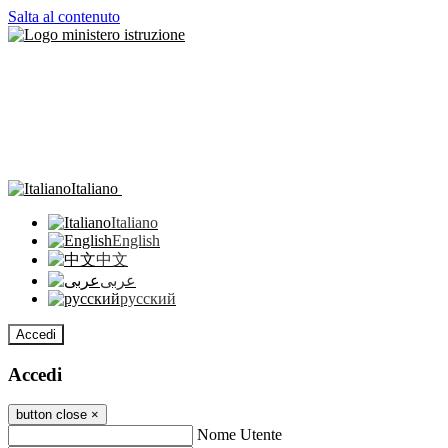
Salta al contenuto
Italiano
Italiano
English
中文
عربى
русский
Accedi
Accedi
button close
×
Nome Utente