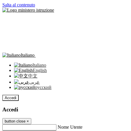
Salta al contenuto
Italiano
Italiano
English
中文
عربى
русский
Accedi
Accedi
button close
×
Nome Utente