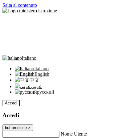
Salta al contenuto
Italiano
Italiano
English
中文
عربى
русский
Accedi
Accedi
button close
×
Nome Utente