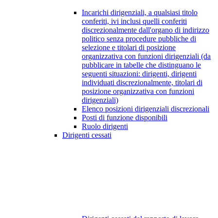
Incarichi dirigenziali, a qualsiasi titolo
conferiti, ivi inclusi quelli conferiti
discrezionalmente dall'organo di indirizzo
politico senza procedure pubbliche di
selezione e titolari di posizione
organizzativa con funzioni dirigenziali (da
pubblicare in tabelle che distinguano le
seguenti situazioni: dirigenti, dirigenti
individuati discrezionalmente, titolari di
posizione organizzativa con funzioni
dirigenziali)
Elenco posizioni dirigenziali discrezionali
Posti di funzione disponibili
Ruolo dirigenti
Dirigenti cessati