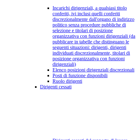
Incarichi dirigenziali, a qualsiasi titolo
conferiti, ivi inclusi quelli conferiti
discrezionalmente dall'organo di indirizzo
politico senza procedure pubbliche di
selezione e titolari di posizione
organizzativa con funzioni dirigenziali (da
pubblicare in tabelle che distinguano le
seguenti situazioni: dirigenti, dirigenti
individuati discrezionalmente, titolari di
posizione organizzativa con funzioni
dirigenziali)
Elenco posizioni dirigenziali discrezionali
Posti di funzione disponibili
Ruolo dirigenti
Dirigenti cessati