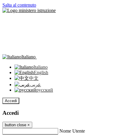
Salta al contenuto
Italiano
Italiano
English
中文
عربى
русский
Accedi
Accedi
button close
×
Nome Utente