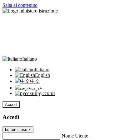
Salta al contenuto
Italiano
Italiano
English
中文
عربى
русский
Accedi
Accedi
button close
×
Nome Utente