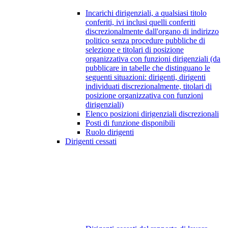
Incarichi dirigenziali, a qualsiasi titolo
conferiti, ivi inclusi quelli conferiti
discrezionalmente dall'organo di indirizzo
politico senza procedure pubbliche di
selezione e titolari di posizione
organizzativa con funzioni dirigenziali (da
pubblicare in tabelle che distinguano le
seguenti situazioni: dirigenti, dirigenti
individuati discrezionalmente, titolari di
posizione organizzativa con funzioni
dirigenziali)
Elenco posizioni dirigenziali discrezionali
Posti di funzione disponibili
Ruolo dirigenti
Dirigenti cessati