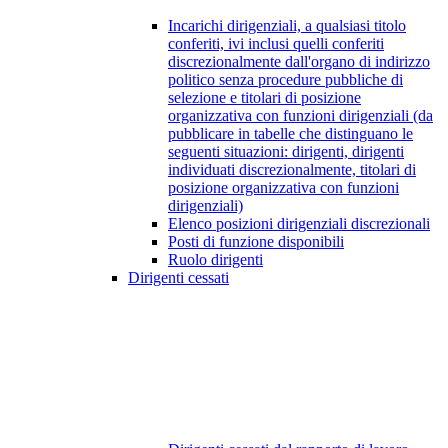
Incarichi dirigenziali, a qualsiasi titolo
conferiti, ivi inclusi quelli conferiti
discrezionalmente dall'organo di indirizzo
politico senza procedure pubbliche di
selezione e titolari di posizione
organizzativa con funzioni dirigenziali (da
pubblicare in tabelle che distinguano le
seguenti situazioni: dirigenti, dirigenti
individuati discrezionalmente, titolari di
posizione organizzativa con funzioni
dirigenziali)
Elenco posizioni dirigenziali discrezionali
Posti di funzione disponibili
Ruolo dirigenti
Dirigenti cessati