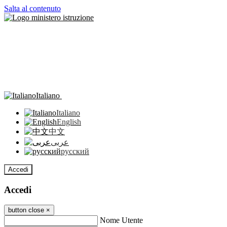
Salta al contenuto
Italiano
Italiano
English
中文
عربى
русский
Accedi
Accedi
button close
×
Nome Utente