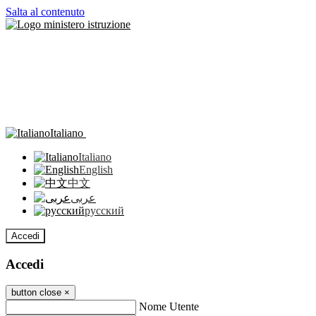
Salta al contenuto
Italiano
Italiano
English
中文
عربى
русский
Accedi
Accedi
button close
×
Nome Utente