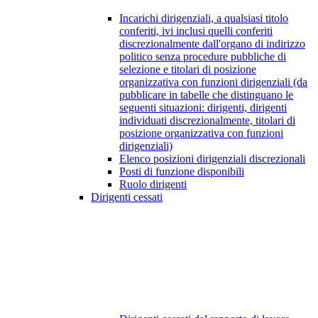
Incarichi dirigenziali, a qualsiasi titolo
conferiti, ivi inclusi quelli conferiti
discrezionalmente dall'organo di indirizzo
politico senza procedure pubbliche di
selezione e titolari di posizione
organizzativa con funzioni dirigenziali (da
pubblicare in tabelle che distinguano le
seguenti situazioni: dirigenti, dirigenti
individuati discrezionalmente, titolari di
posizione organizzativa con funzioni
dirigenziali)
Elenco posizioni dirigenziali discrezionali
Posti di funzione disponibili
Ruolo dirigenti
Dirigenti cessati