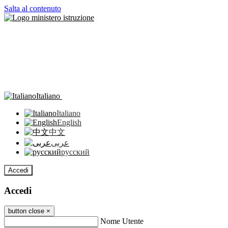
Salta al contenuto
Italiano
Italiano
English
中文
عربى
русский
Accedi
Accedi
button close
×
Nome Utente