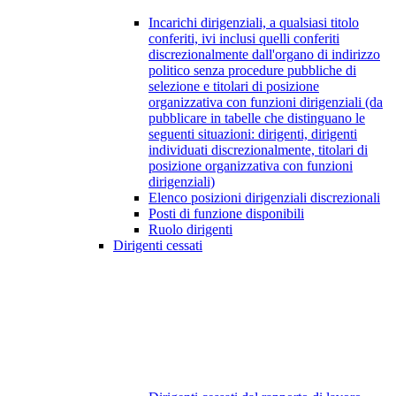
Incarichi dirigenziali, a qualsiasi titolo
conferiti, ivi inclusi quelli conferiti
discrezionalmente dall'organo di indirizzo
politico senza procedure pubbliche di
selezione e titolari di posizione
organizzativa con funzioni dirigenziali (da
pubblicare in tabelle che distinguano le
seguenti situazioni: dirigenti, dirigenti
individuati discrezionalmente, titolari di
posizione organizzativa con funzioni
dirigenziali)
Elenco posizioni dirigenziali discrezionali
Posti di funzione disponibili
Ruolo dirigenti
Dirigenti cessati