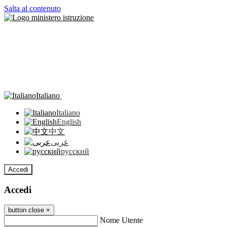
Salta al contenuto
Italiano
Italiano
English
中文
عربى
русский
Accedi
Accedi
button close
×
Nome Utente