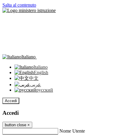
Salta al contenuto
Italiano
Italiano
English
中文
عربى
русский
Accedi
Accedi
button close
×
Nome Utente