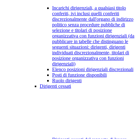
Incarichi dirigenziali, a qualsiasi titolo
conferiti, ivi inclusi quelli conferiti
discrezionalmente dall'organo di indirizzo
politico senza procedure pubbliche di
selezione e titolari di posizione
organizzativa con funzioni dirigenziali (da
pubblicare in tabelle che distinguano le
seguenti situazioni: dirigenti, dirigenti
individuati discrezionalmente, titolari di
posizione organizzativa con funzioni
dirigenziali)
Elenco posizioni dirigenziali discrezionali
Posti di funzione disponibili
Ruolo dirigenti
Dirigenti cessati