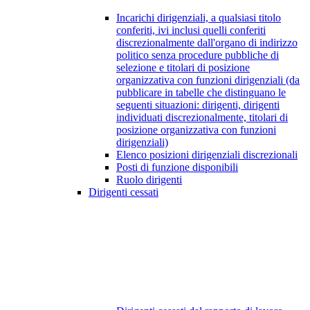
Incarichi dirigenziali, a qualsiasi titolo
conferiti, ivi inclusi quelli conferiti
discrezionalmente dall'organo di indirizzo
politico senza procedure pubbliche di
selezione e titolari di posizione
organizzativa con funzioni dirigenziali (da
pubblicare in tabelle che distinguano le
seguenti situazioni: dirigenti, dirigenti
individuati discrezionalmente, titolari di
posizione organizzativa con funzioni
dirigenziali)
Elenco posizioni dirigenziali discrezionali
Posti di funzione disponibili
Ruolo dirigenti
Dirigenti cessati