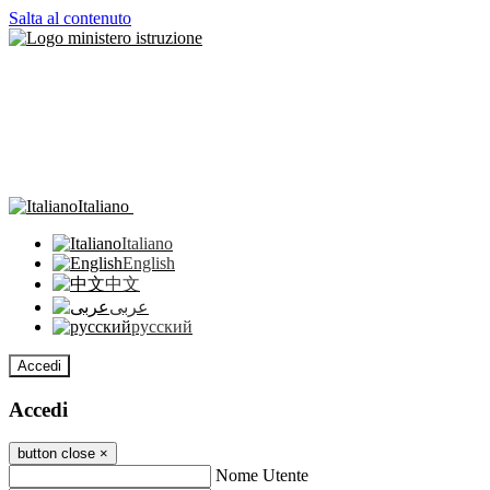
Salta al contenuto
Italiano
Italiano
English
中文
عربى
русский
Accedi
Accedi
button close
×
Nome Utente