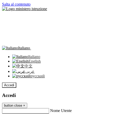
Salta al contenuto
Italiano
Italiano
English
中文
عربى
русский
Accedi
Accedi
button close
×
Nome Utente