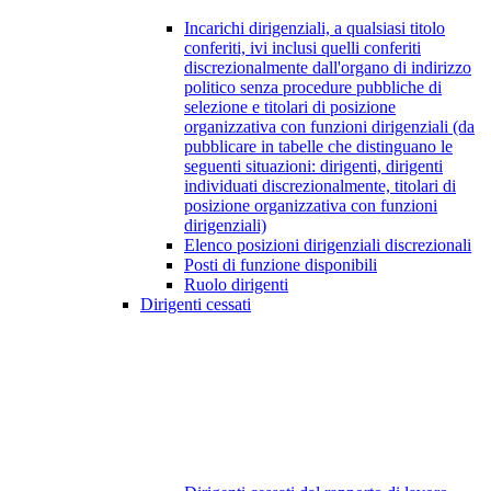
Incarichi dirigenziali, a qualsiasi titolo
conferiti, ivi inclusi quelli conferiti
discrezionalmente dall'organo di indirizzo
politico senza procedure pubbliche di
selezione e titolari di posizione
organizzativa con funzioni dirigenziali (da
pubblicare in tabelle che distinguano le
seguenti situazioni: dirigenti, dirigenti
individuati discrezionalmente, titolari di
posizione organizzativa con funzioni
dirigenziali)
Elenco posizioni dirigenziali discrezionali
Posti di funzione disponibili
Ruolo dirigenti
Dirigenti cessati