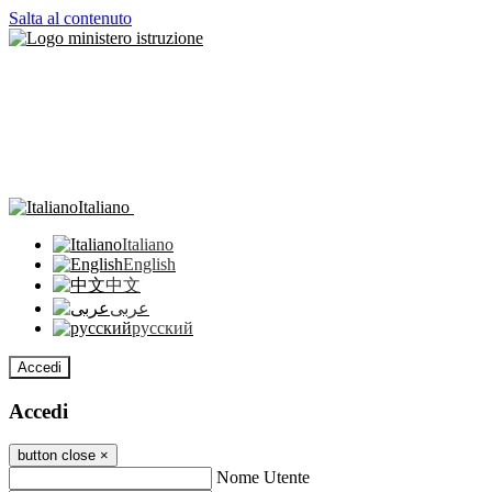
Salta al contenuto
Italiano
Italiano
English
中文
عربى
русский
Accedi
Accedi
button close
×
Nome Utente