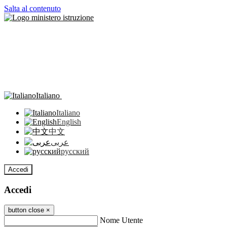
Salta al contenuto
Italiano
Italiano
English
中文
عربى
русский
Accedi
Accedi
button close
×
Nome Utente