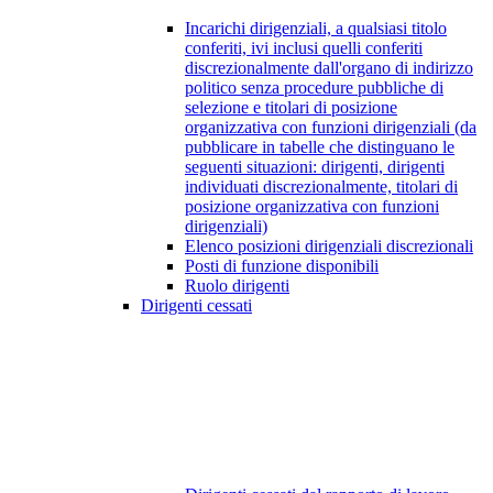
Incarichi dirigenziali, a qualsiasi titolo
conferiti, ivi inclusi quelli conferiti
discrezionalmente dall'organo di indirizzo
politico senza procedure pubbliche di
selezione e titolari di posizione
organizzativa con funzioni dirigenziali (da
pubblicare in tabelle che distinguano le
seguenti situazioni: dirigenti, dirigenti
individuati discrezionalmente, titolari di
posizione organizzativa con funzioni
dirigenziali)
Elenco posizioni dirigenziali discrezionali
Posti di funzione disponibili
Ruolo dirigenti
Dirigenti cessati