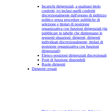
Incarichi dirigenziali, a qualsiasi titolo
conferiti, ivi inclusi quelli conferiti
discrezionalmente dall'organo di indirizzo
politico senza procedure pubbliche di
selezione e titolari di posizione
organizzativa con funzioni dirigenziali (da
pubblicare in tabelle che distinguano le
seguenti situazioni: dirigenti, dirigenti
individuati discrezionalmente, titolari di
posizione organizzativa con funzioni
dirigenziali)
Elenco posizioni dirigenziali discrezionali
Posti di funzione disponibili
Ruolo dirigenti
Dirigenti cessati