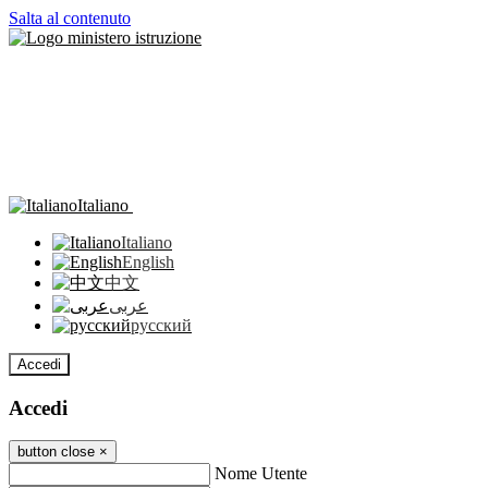
Salta al contenuto
Italiano
Italiano
English
中文
عربى
русский
Accedi
Accedi
button close
×
Nome Utente