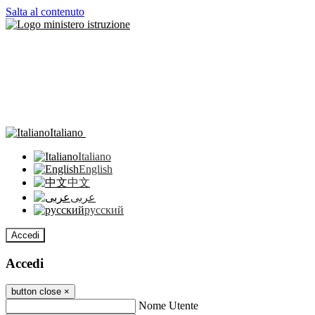
Salta al contenuto
Italiano
Italiano
English
中文
عربى
русский
Accedi
Accedi
button close
×
Nome Utente