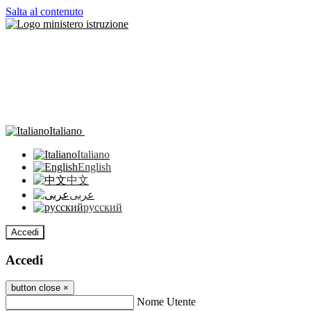
Salta al contenuto
Italiano
Italiano
English
中文
عربى
русский
Accedi
Accedi
button close
×
Nome Utente