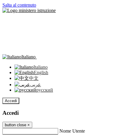
Salta al contenuto
Italiano
Italiano
English
中文
عربى
русский
Accedi
Accedi
button close
×
Nome Utente