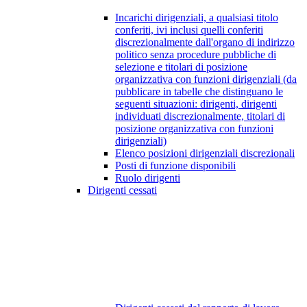
Incarichi dirigenziali, a qualsiasi titolo
conferiti, ivi inclusi quelli conferiti
discrezionalmente dall'organo di indirizzo
politico senza procedure pubbliche di
selezione e titolari di posizione
organizzativa con funzioni dirigenziali (da
pubblicare in tabelle che distinguano le
seguenti situazioni: dirigenti, dirigenti
individuati discrezionalmente, titolari di
posizione organizzativa con funzioni
dirigenziali)
Elenco posizioni dirigenziali discrezionali
Posti di funzione disponibili
Ruolo dirigenti
Dirigenti cessati