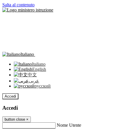
Salta al contenuto
Italiano
Italiano
English
中文
عربى
русский
Accedi
Accedi
button close
×
Nome Utente