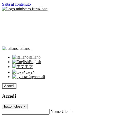
Salta al contenuto
Italiano
Italiano
English
中文
عربى
русский
Accedi
Accedi
button close
×
Nome Utente