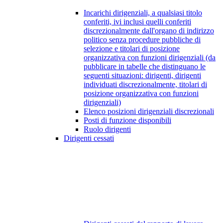
Incarichi dirigenziali, a qualsiasi titolo
conferiti, ivi inclusi quelli conferiti
discrezionalmente dall'organo di indirizzo
politico senza procedure pubbliche di
selezione e titolari di posizione
organizzativa con funzioni dirigenziali (da
pubblicare in tabelle che distinguano le
seguenti situazioni: dirigenti, dirigenti
individuati discrezionalmente, titolari di
posizione organizzativa con funzioni
dirigenziali)
Elenco posizioni dirigenziali discrezionali
Posti di funzione disponibili
Ruolo dirigenti
Dirigenti cessati