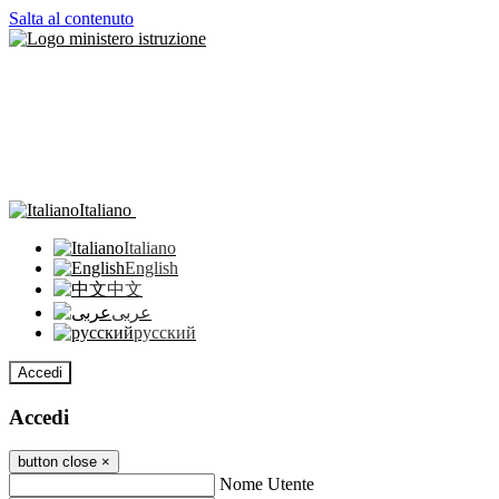
Salta al contenuto
Italiano
Italiano
English
中文
عربى
русский
Accedi
Accedi
button close
×
Nome Utente