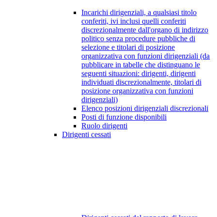
Incarichi dirigenziali, a qualsiasi titolo
conferiti, ivi inclusi quelli conferiti
discrezionalmente dall'organo di indirizzo
politico senza procedure pubbliche di
selezione e titolari di posizione
organizzativa con funzioni dirigenziali (da
pubblicare in tabelle che distinguano le
seguenti situazioni: dirigenti, dirigenti
individuati discrezionalmente, titolari di
posizione organizzativa con funzioni
dirigenziali)
Elenco posizioni dirigenziali discrezionali
Posti di funzione disponibili
Ruolo dirigenti
Dirigenti cessati