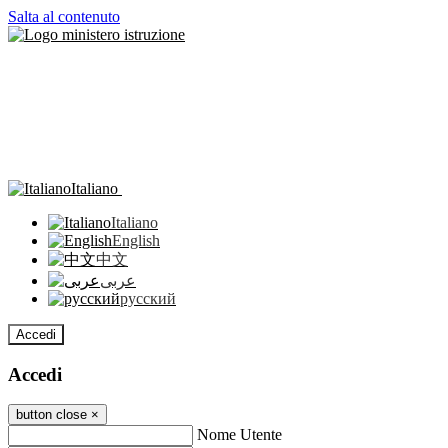
Salta al contenuto
Italiano
Italiano
English
中文
عربى
русский
Accedi
Accedi
button close
×
Nome Utente