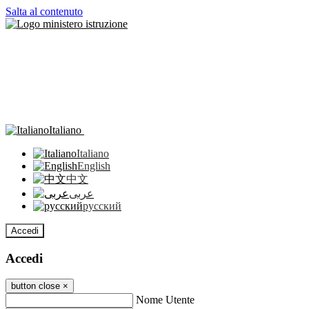
Salta al contenuto
Italiano
Italiano
English
中文
عربى
русский
Accedi
Accedi
button close
×
Nome Utente