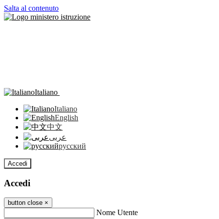
Salta al contenuto
Italiano
Italiano
English
中文
عربى
русский
Accedi
Accedi
button close
×
Nome Utente