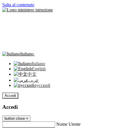
Salta al contenuto
Italiano
Italiano
English
中文
عربى
русский
Accedi
Accedi
button close
×
Nome Utente