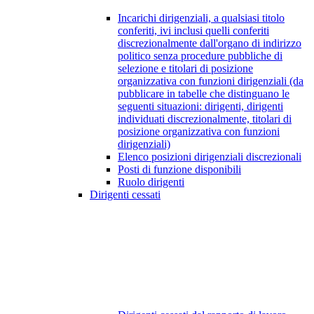
Incarichi dirigenziali, a qualsiasi titolo
conferiti, ivi inclusi quelli conferiti
discrezionalmente dall'organo di indirizzo
politico senza procedure pubbliche di
selezione e titolari di posizione
organizzativa con funzioni dirigenziali (da
pubblicare in tabelle che distinguano le
seguenti situazioni: dirigenti, dirigenti
individuati discrezionalmente, titolari di
posizione organizzativa con funzioni
dirigenziali)
Elenco posizioni dirigenziali discrezionali
Posti di funzione disponibili
Ruolo dirigenti
Dirigenti cessati