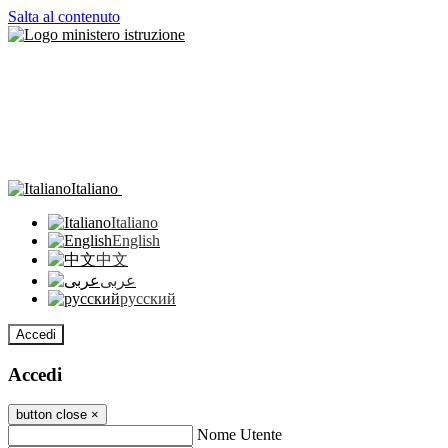
Salta al contenuto
Italiano
Italiano
English
中文
عربى
русский
Accedi
Accedi
button close
×
Nome Utente