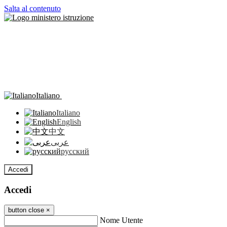
Salta al contenuto
Italiano
Italiano
English
中文
عربى
русский
Accedi
Accedi
button close
×
Nome Utente