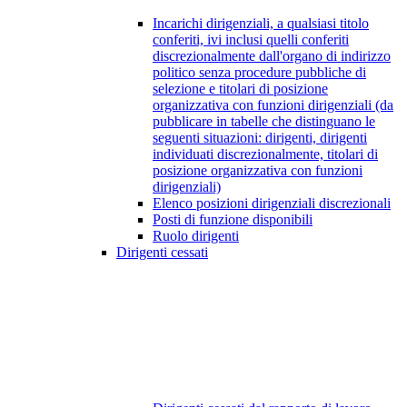
Incarichi dirigenziali, a qualsiasi titolo
conferiti, ivi inclusi quelli conferiti
discrezionalmente dall'organo di indirizzo
politico senza procedure pubbliche di
selezione e titolari di posizione
organizzativa con funzioni dirigenziali (da
pubblicare in tabelle che distinguano le
seguenti situazioni: dirigenti, dirigenti
individuati discrezionalmente, titolari di
posizione organizzativa con funzioni
dirigenziali)
Elenco posizioni dirigenziali discrezionali
Posti di funzione disponibili
Ruolo dirigenti
Dirigenti cessati