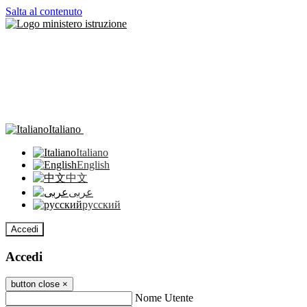
Salta al contenuto
Italiano
Italiano
English
中文
عربى
русский
Accedi
Accedi
button close
×
Nome Utente