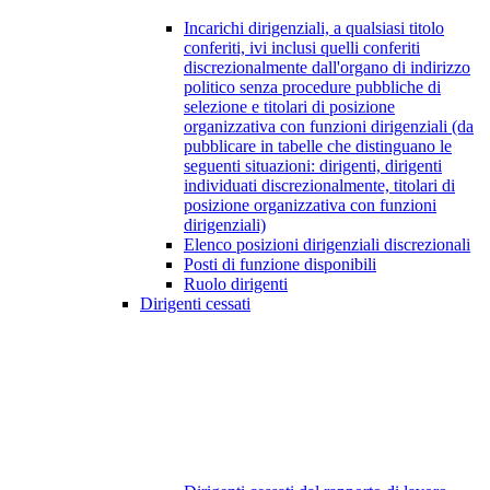
Incarichi dirigenziali, a qualsiasi titolo
conferiti, ivi inclusi quelli conferiti
discrezionalmente dall'organo di indirizzo
politico senza procedure pubbliche di
selezione e titolari di posizione
organizzativa con funzioni dirigenziali (da
pubblicare in tabelle che distinguano le
seguenti situazioni: dirigenti, dirigenti
individuati discrezionalmente, titolari di
posizione organizzativa con funzioni
dirigenziali)
Elenco posizioni dirigenziali discrezionali
Posti di funzione disponibili
Ruolo dirigenti
Dirigenti cessati