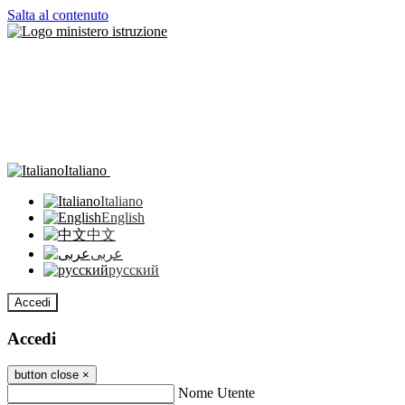
Salta al contenuto
Italiano
Italiano
English
中文
عربى
русский
Accedi
Accedi
button close
×
Nome Utente