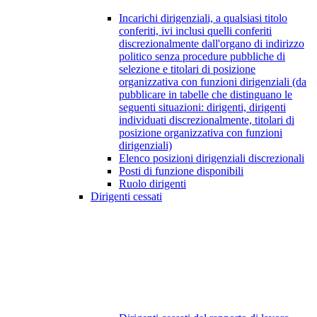
Incarichi dirigenziali, a qualsiasi titolo
conferiti, ivi inclusi quelli conferiti
discrezionalmente dall'organo di indirizzo
politico senza procedure pubbliche di
selezione e titolari di posizione
organizzativa con funzioni dirigenziali (da
pubblicare in tabelle che distinguano le
seguenti situazioni: dirigenti, dirigenti
individuati discrezionalmente, titolari di
posizione organizzativa con funzioni
dirigenziali)
Elenco posizioni dirigenziali discrezionali
Posti di funzione disponibili
Ruolo dirigenti
Dirigenti cessati