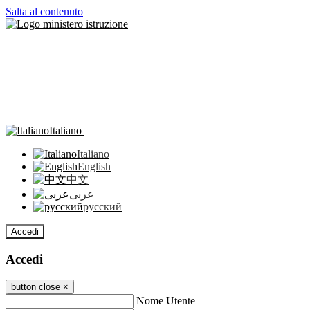
Salta al contenuto
Italiano
Italiano
English
中文
عربى
русский
Accedi
Accedi
button close
×
Nome Utente