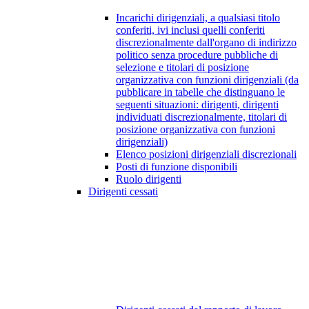
Incarichi dirigenziali, a qualsiasi titolo
conferiti, ivi inclusi quelli conferiti
discrezionalmente dall'organo di indirizzo
politico senza procedure pubbliche di
selezione e titolari di posizione
organizzativa con funzioni dirigenziali (da
pubblicare in tabelle che distinguano le
seguenti situazioni: dirigenti, dirigenti
individuati discrezionalmente, titolari di
posizione organizzativa con funzioni
dirigenziali)
Elenco posizioni dirigenziali discrezionali
Posti di funzione disponibili
Ruolo dirigenti
Dirigenti cessati