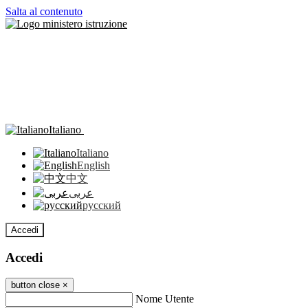
Salta al contenuto
Italiano
Italiano
English
中文
عربى
русский
Accedi
Accedi
button close
×
Nome Utente