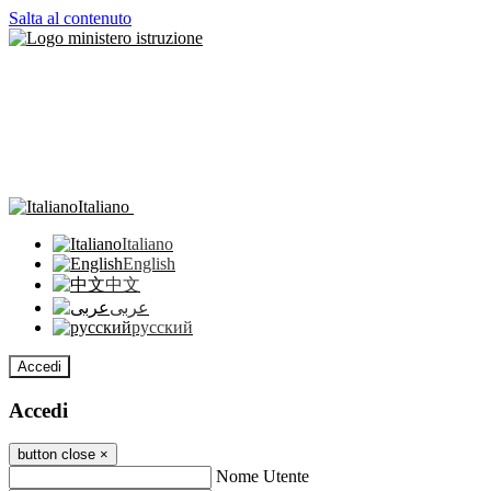
Salta al contenuto
Italiano
Italiano
English
中文
عربى
русский
Accedi
Accedi
button close
×
Nome Utente