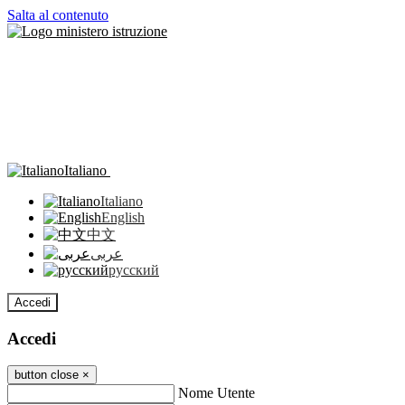
Salta al contenuto
Italiano
Italiano
English
中文
عربى
русский
Accedi
Accedi
button close
×
Nome Utente