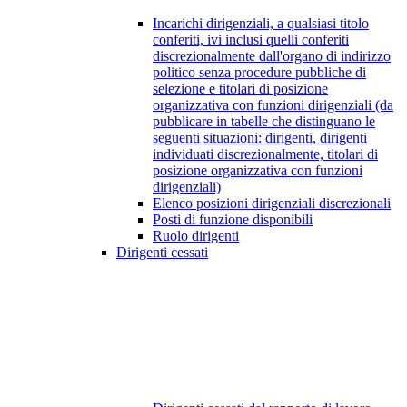
Incarichi dirigenziali, a qualsiasi titolo
conferiti, ivi inclusi quelli conferiti
discrezionalmente dall'organo di indirizzo
politico senza procedure pubbliche di
selezione e titolari di posizione
organizzativa con funzioni dirigenziali (da
pubblicare in tabelle che distinguano le
seguenti situazioni: dirigenti, dirigenti
individuati discrezionalmente, titolari di
posizione organizzativa con funzioni
dirigenziali)
Elenco posizioni dirigenziali discrezionali
Posti di funzione disponibili
Ruolo dirigenti
Dirigenti cessati