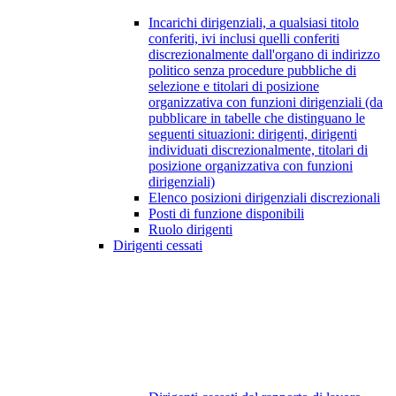
Incarichi dirigenziali, a qualsiasi titolo
conferiti, ivi inclusi quelli conferiti
discrezionalmente dall'organo di indirizzo
politico senza procedure pubbliche di
selezione e titolari di posizione
organizzativa con funzioni dirigenziali (da
pubblicare in tabelle che distinguano le
seguenti situazioni: dirigenti, dirigenti
individuati discrezionalmente, titolari di
posizione organizzativa con funzioni
dirigenziali)
Elenco posizioni dirigenziali discrezionali
Posti di funzione disponibili
Ruolo dirigenti
Dirigenti cessati