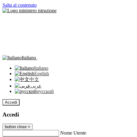
Salta al contenuto
Italiano
Italiano
English
中文
عربى
русский
Accedi
Accedi
button close
×
Nome Utente