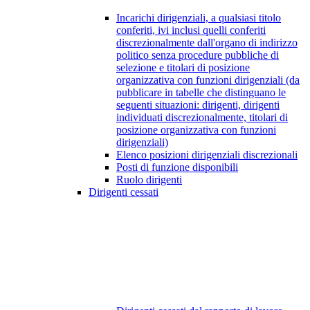
Incarichi dirigenziali, a qualsiasi titolo
conferiti, ivi inclusi quelli conferiti
discrezionalmente dall'organo di indirizzo
politico senza procedure pubbliche di
selezione e titolari di posizione
organizzativa con funzioni dirigenziali (da
pubblicare in tabelle che distinguano le
seguenti situazioni: dirigenti, dirigenti
individuati discrezionalmente, titolari di
posizione organizzativa con funzioni
dirigenziali)
Elenco posizioni dirigenziali discrezionali
Posti di funzione disponibili
Ruolo dirigenti
Dirigenti cessati