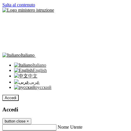
Salta al contenuto
Italiano
Italiano
English
中文
عربى
русский
Accedi
Accedi
button close
×
Nome Utente