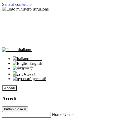
Salta al contenuto
Italiano
Italiano
English
中文
عربى
русский
Accedi
Accedi
button close
×
Nome Utente