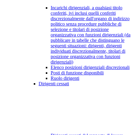
Incarichi dirigenziali, a qualsiasi titolo
conferiti, ivi inclusi quelli conferiti
discrezionalmente dall'organo di indirizzo
politico senza procedure pubbliche di
selezione e titolari di posizione
organizzativa con funzioni dirigenziali (da
pubblicare in tabelle che distinguano le
seguenti situazioni: dirigenti, dirigenti
individuati discrezionalmente, titolari di
posizione organizzativa con funzioni
dirigenziali)
Elenco posizioni dirigenziali discrezionali
Posti di funzione disponibili
Ruolo dirigenti
Dirigenti cessati