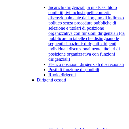
Incarichi dirigenziali, a qualsiasi titolo
conferiti, ivi inclusi quelli conferiti
discrezionalmente dall'organo di indirizzo
politico senza procedure pubbliche di
selezione e titolari di posizione
organizzativa con funzioni dirigenziali (da
pubblicare in tabelle che distinguano le
seguenti situazioni: dirigenti, dirigenti
individuati discrezionalmente, titolari di
posizione organizzativa con funzioni
dirigenziali)
Elenco posizioni dirigenziali discrezionali
Posti di funzione disponibili
Ruolo dirigenti
Dirigenti cessati