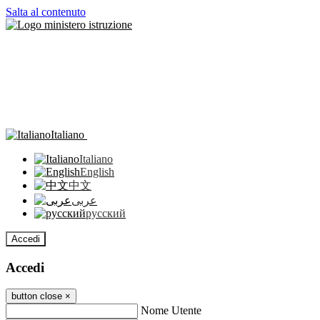
Salta al contenuto
Italiano
Italiano
English
中文
عربى
русский
Accedi
Accedi
button close
×
Nome Utente