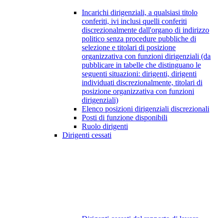
Incarichi dirigenziali, a qualsiasi titolo
conferiti, ivi inclusi quelli conferiti
discrezionalmente dall'organo di indirizzo
politico senza procedure pubbliche di
selezione e titolari di posizione
organizzativa con funzioni dirigenziali (da
pubblicare in tabelle che distinguano le
seguenti situazioni: dirigenti, dirigenti
individuati discrezionalmente, titolari di
posizione organizzativa con funzioni
dirigenziali)
Elenco posizioni dirigenziali discrezionali
Posti di funzione disponibili
Ruolo dirigenti
Dirigenti cessati