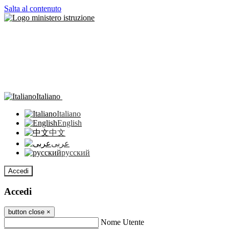
Salta al contenuto
Italiano
Italiano
English
中文
عربى
русский
Accedi
Accedi
button close
×
Nome Utente