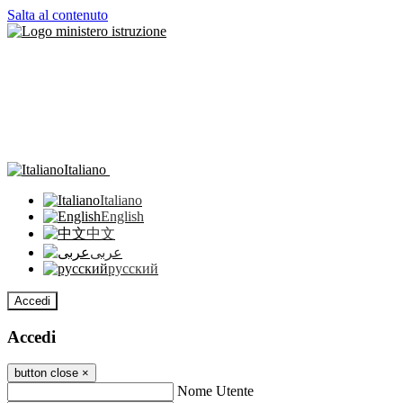
Salta al contenuto
Italiano
Italiano
English
中文
عربى
русский
Accedi
Accedi
button close
×
Nome Utente