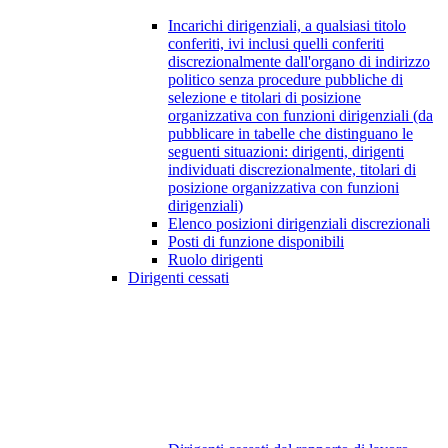
Incarichi dirigenziali, a qualsiasi titolo
conferiti, ivi inclusi quelli conferiti
discrezionalmente dall'organo di indirizzo
politico senza procedure pubbliche di
selezione e titolari di posizione
organizzativa con funzioni dirigenziali (da
pubblicare in tabelle che distinguano le
seguenti situazioni: dirigenti, dirigenti
individuati discrezionalmente, titolari di
posizione organizzativa con funzioni
dirigenziali)
Elenco posizioni dirigenziali discrezionali
Posti di funzione disponibili
Ruolo dirigenti
Dirigenti cessati