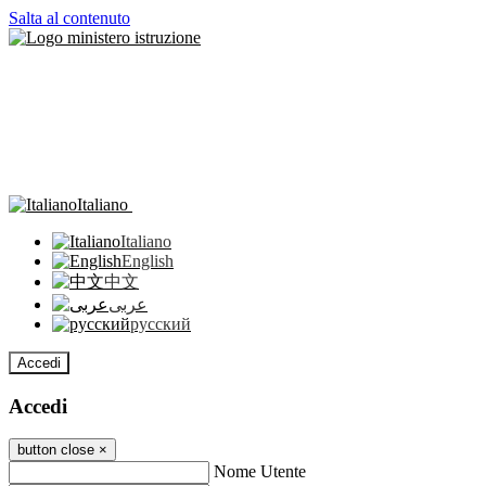
Salta al contenuto
Italiano
Italiano
English
中文
عربى
русский
Accedi
Accedi
button close
×
Nome Utente