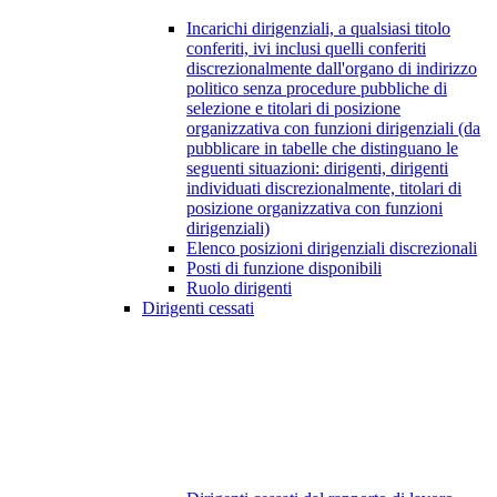
Incarichi dirigenziali, a qualsiasi titolo
conferiti, ivi inclusi quelli conferiti
discrezionalmente dall'organo di indirizzo
politico senza procedure pubbliche di
selezione e titolari di posizione
organizzativa con funzioni dirigenziali (da
pubblicare in tabelle che distinguano le
seguenti situazioni: dirigenti, dirigenti
individuati discrezionalmente, titolari di
posizione organizzativa con funzioni
dirigenziali)
Elenco posizioni dirigenziali discrezionali
Posti di funzione disponibili
Ruolo dirigenti
Dirigenti cessati