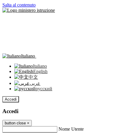
Salta al contenuto
Italiano
Italiano
English
中文
عربى
русский
Accedi
Accedi
button close
×
Nome Utente