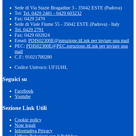
Sede di Via Stazie Bragadine 3 - 35042 ESTE (Padova)
Tel:
Tel. 0429 2481 - 0429 603232
Fax: 0429 2470
Sede di Viale Fiume 55 - 35042 ESTE (Padova) - Italy
Tel. 0429 2791
Fax: 0429 602824
Email:
PDIS02300E@istruzione.it
Link per inviare una mail
PEC:
PDIS02300E@PEC.istruzione.it
Link per inviare una
mail
C.F.: 91021700280
Codice Univoco: UF1UHL
Seguici su
Facebook
Youtube
Sezione Link Utili
Cookie policy
Note legali
Informativa Privacy