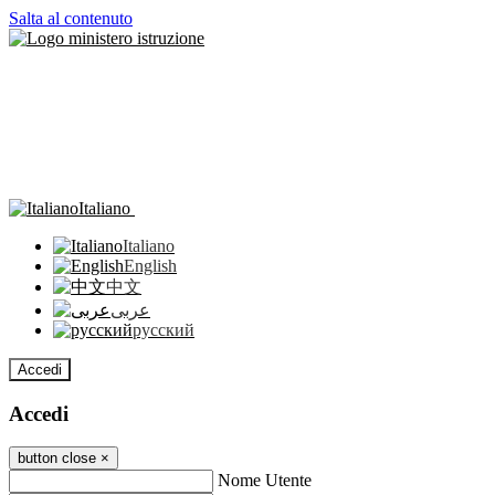
Salta al contenuto
Italiano
Italiano
English
中文
عربى
русский
Accedi
Accedi
button close
×
Nome Utente