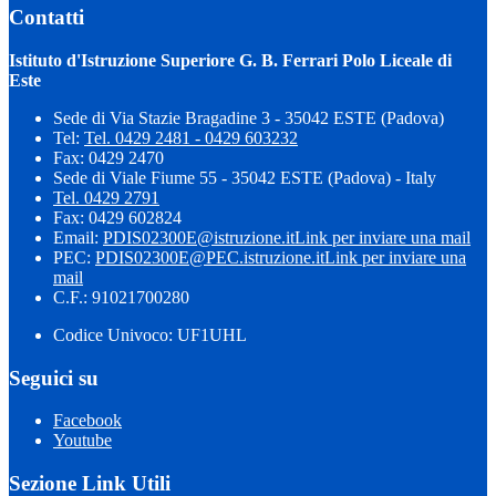
Contatti
Istituto d'Istruzione Superiore G. B. Ferrari Polo Liceale di
Este
Sede di Via Stazie Bragadine 3 - 35042 ESTE (Padova)
Tel:
Tel. 0429 2481 - 0429 603232
Fax: 0429 2470
Sede di Viale Fiume 55 - 35042 ESTE (Padova) - Italy
Tel. 0429 2791
Fax: 0429 602824
Email:
PDIS02300E@istruzione.it
Link per inviare una mail
PEC:
PDIS02300E@PEC.istruzione.it
Link per inviare una
mail
C.F.: 91021700280
Codice Univoco: UF1UHL
Seguici su
Facebook
Youtube
Sezione Link Utili