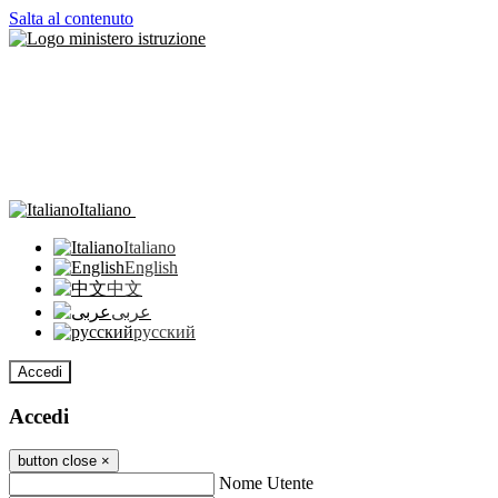
Salta al contenuto
Italiano
Italiano
English
中文
عربى
русский
Accedi
Accedi
button close
×
Nome Utente