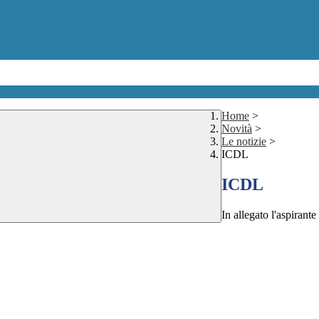
Home
>
Novità
>
Le notizie
>
ICDL
ICDL
In allegato l'aspirant