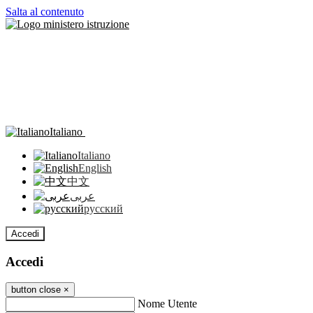
Salta al contenuto
Italiano
Italiano
English
中文
عربى
русский
Accedi
Accedi
button close
×
Nome Utente